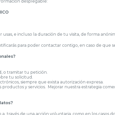
información desplegable:
NICO
usas, e incluso la duración de tu visita, de forma anóni
entificarás para poder contactar contigo, en caso de que s
onales?
d, o tramitar tu petición.
re tu solicitud.
trónicos, siempre que exista autorización expresa.
s productos y servicios. Mejorar nuestra estrategia comer
datos?
 a través de una acción voluntaria, como en los casos do